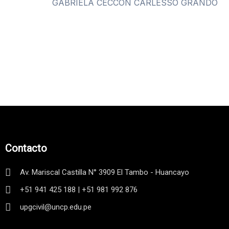
GABRIELA CECCON CARLESSO GRANDO
Contacto
Av. Mariscal Castilla N° 3909 El Tambo - Huancayo
+51 941 425 188 | +51 981 992 876
upgcivil@uncp.edu.pe