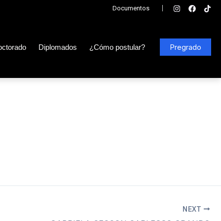
Documentos
|
Pregrado
octorado
Diplomados
¿Cómo postular?
NEXT