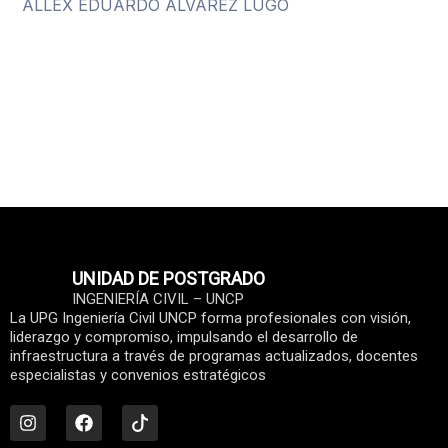
ALLEX EDUARDO ALVAREZ LUGO
UNIDAD DE POSTGRADO
INGENIERÍA CIVIL – UNCP
La UPG Ingeniería Civil UNCP forma profesionales con visión,
liderazgo y compromiso, impulsando el desarrollo de
infraestructura a través de programas actualizados, docentes
especialistas y convenios estratégicos
I
F
n
a
s
c
t
e