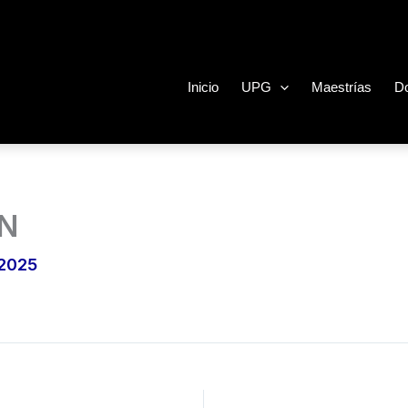
Inicio
UPG
Maestrías
D
ÓN
 2025