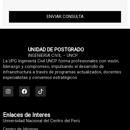
ENVIAR CONSULTA
UNIDAD DE POSTGRADO
INGENIERÍA CIVIL – UNCP
La UPG Ingeniería Civil UNCP forma profesionales con visión,
liderazgo y compromiso, impulsando el desarrollo de
infraestructura a través de programas actualizados, docentes
especialistas y convenios estratégicos
I
F
n
a
s
c
t
e
a
b
g
o
r
o
Enlaces de Interes
a
k
Universidad Nacional del Centro del Perú
m
Centro de Idiomas