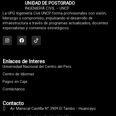
UNIDAD DE POSTGRADO
INGENIERÍA CIVIL – UNCP
La UPG Ingeniería Civil UNCP forma profesionales con visión,
liderazgo y compromiso, impulsando el desarrollo de
infraestructura a través de programas actualizados, docentes
especialistas y convenios estratégicos
I
F
n
a
s
c
t
e
a
b
g
o
r
o
Enlaces de Interes
a
k
Universidad Nacional del Centro del Perú
m
Centro de Idiomas
Pagos en Caja
Contáctanos
Contacto
Av. Mariscal Castilla N° 3909 El Tambo - Huancayo