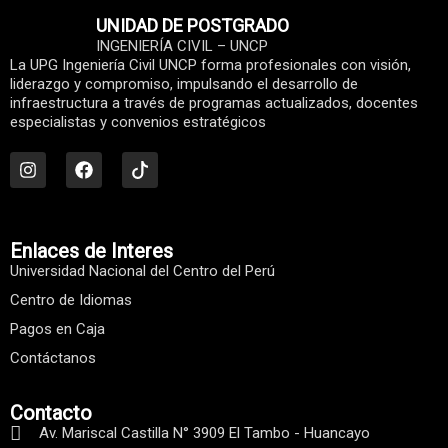
UNIDAD DE POSTGRADO
INGENIERÍA CIVIL – UNCP
La UPG Ingeniería Civil UNCP forma profesionales con visión,
liderazgo y compromiso, impulsando el desarrollo de
infraestructura a través de programas actualizados, docentes
especialistas y convenios estratégicos
I
F
n
a
s
c
t
e
a
b
g
o
r
o
Enlaces de Interes
a
k
Universidad Nacional del Centro del Perú
m
Centro de Idiomas
Pagos en Caja
Contáctanos
Contacto
Av. Mariscal Castilla N° 3909 El Tambo - Huancayo