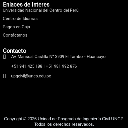
r
o
Enlaces de Interes
a
k
Universidad Nacional del Centro del Perú
m
Centro de Idiomas
Pagos en Caja
Contáctanos
Contacto
Av. Mariscal Castilla N° 3909 El Tambo - Huancayo
+51 941 425 188 | +51 981 992 876
upgcivil@uncp.edu.pe
Copyright © 2026 Unidad de Posgrado de Ingeniería Civil UNCP.
Todos los derechos reservados.