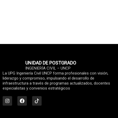
UNIDAD DE POSTGRADO
INGENIERÍA CIVIL – UNCP
La UPG Ingeniería Civil UNCP forma profesionales con visión,
liderazgo y compromiso, impulsando el desarrollo de
infraestructura a través de programas actualizados, docentes
especialistas y convenios estratégicos
I
F
n
a
s
c
t
e
a
b
g
o